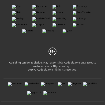
Gambling can be addictive. Play responsibly. Cadoola.com only accepts
customers over 18 years of age.
2026 © Cadoola.com All rights reserved.