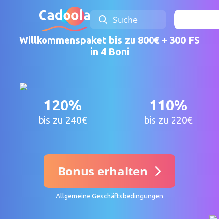
Suche
Anmel
Willkommenspaket bis zu 800€ + 300 FS
in 4 Boni
120%
110%
bis zu 240€
bis zu 220€
Bonus erhalten
Allgemeine Geschäftsbedingungen