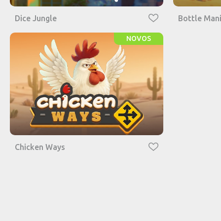
Dice Jungle
Bottle Man
NOVOS
Chicken Ways