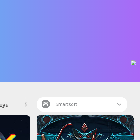
uys
Megaways
Smartsoft
Jogos ao vivo