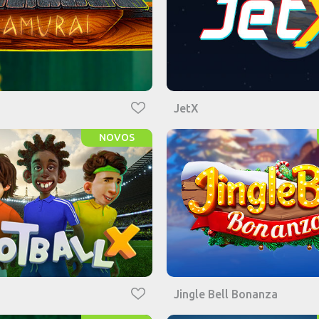
JetX
NOVOS
Jingle Bell Bonanza