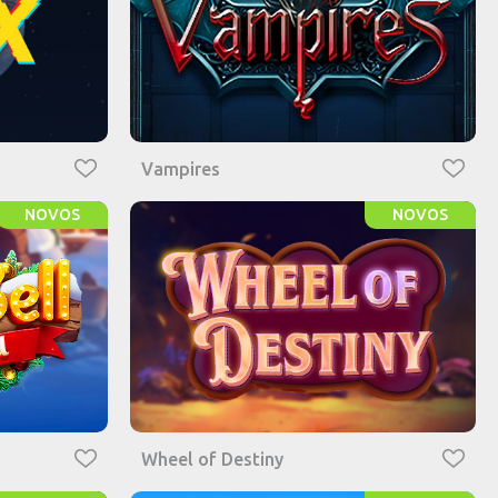
Vampires
NOVOS
NOVOS
Wheel of Destiny