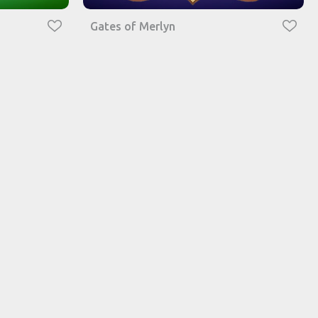
Gates of Merlyn