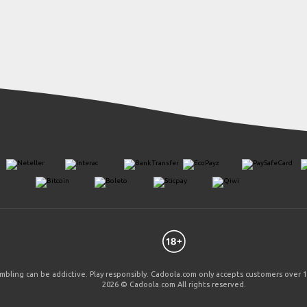
mbling can be addictive. Play responsibly. Cadoola.com only accepts customers over 1
2026 © Cadoola.com All rights reserved.