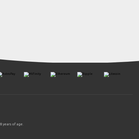
8 years of age.