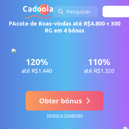
Pesquisar
Entr
PAcote de Boas-vindas até R$4.800 + 300
RG em 4 bônus
120%
110%
até R$1.440
até R$1.320
Obter bónus
Termos e Condições