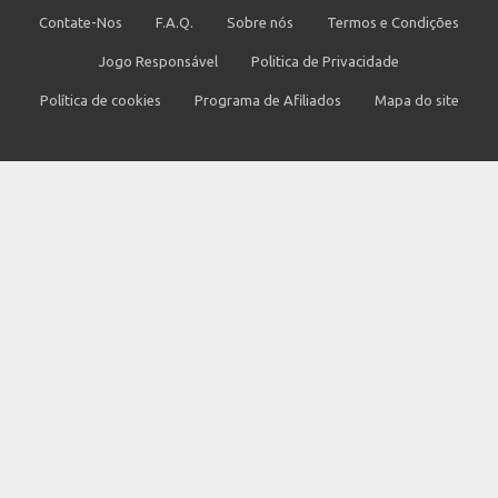
Contate-Nos
F.A.Q.
Sobre nós
Termos e Condições
Jogo Responsável
Politica de Privacidade
Política de cookies
Programa de Afiliados
Mapa do site