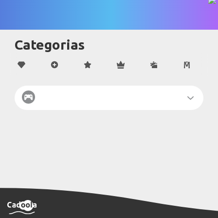
Categorias