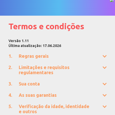
Termos e condições
Versão 1.11
Última atualização: 17.06.2026
Regras gerais
Limitações e requisitos
regulamentares
Sua conta
As suas garantias
Verificação da idade, identidade
e outros