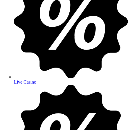
Live Casino