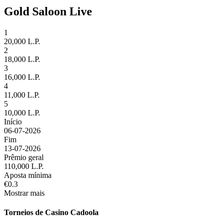
Gold Saloon Live
1
20,000 L.P.
2
18,000 L.P.
3
16,000 L.P.
4
11,000 L.P.
5
10,000 L.P.
Início
06-07-2026
Fim
13-07-2026
Prêmio geral
110,000 L.P.
Aposta mínima
€0.3
Mostrar mais
Torneios de Casino Cadoola