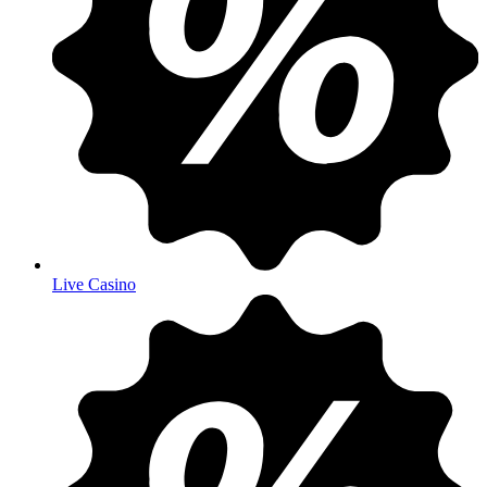
Live Casino