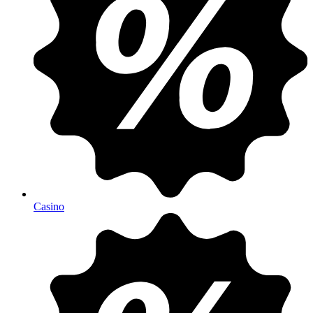
Casino