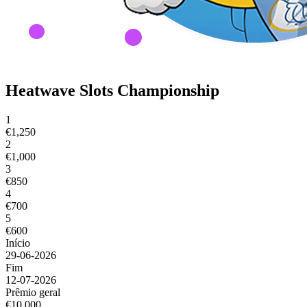
Heatwave Slots Championship
1
€1,250
2
€1,000
3
€850
4
€700
5
€600
Início
29-06-2026
Fim
12-07-2026
Prêmio geral
€10,000