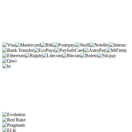
Gambling can be addictive. Play responsibly. Cadoola.com only accepts
customers over 18 years of age.
2026 © Cadoola.com All rights reserved.