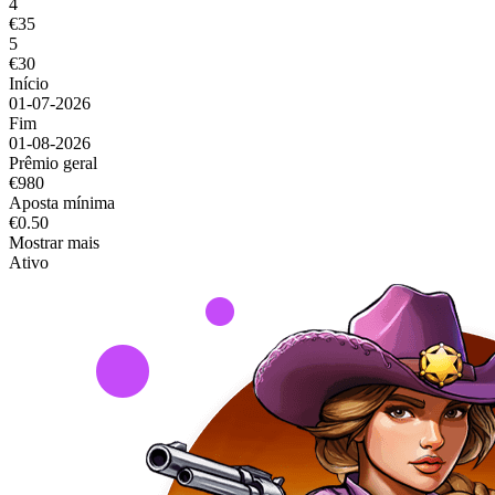
4
€35
5
€30
Início
01-07-2026
Fim
01-08-2026
Prêmio geral
€980
Aposta mínima
€0.50
Mostrar mais
Ativo