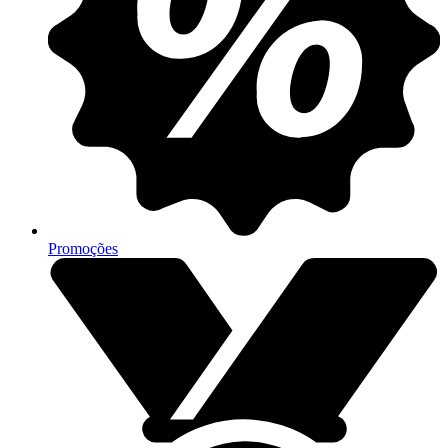
Promoções