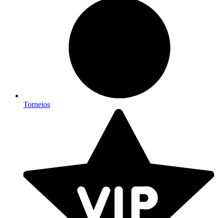
Torneios