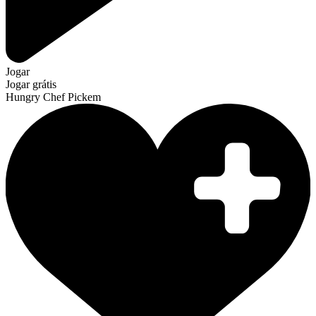
Jogar
Jogar grátis
Hungry Chef Pickem