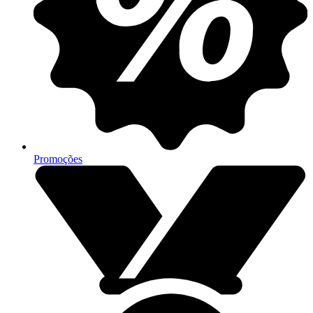
Promoções