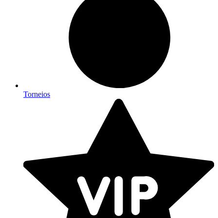
Torneios