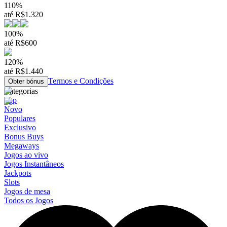
110%
até R$1.320
100%
até R$600
120%
até R$1.440
Termos e Condições
Obter bónus
Categorias
Top
Novo
Populares
Exclusivo
Bonus Buys
Megaways
Jogos ao vivo
Jogos Instantâneos
Jackpots
Slots
Jogos de mesa
Todos os Jogos