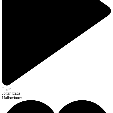
Jogar
Jogar grátis
Hallowinner