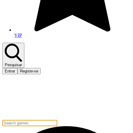
VIP
Pesquisar
Entrar
Registe-se