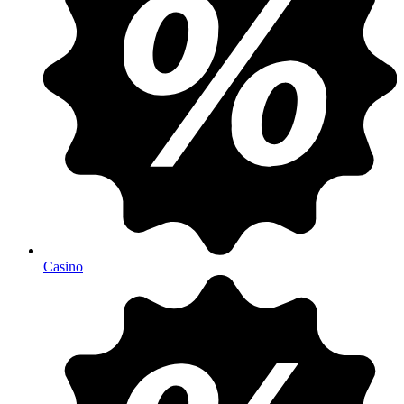
Casino