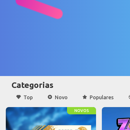
Categorias
Top
Novo
Populares
NOVOS