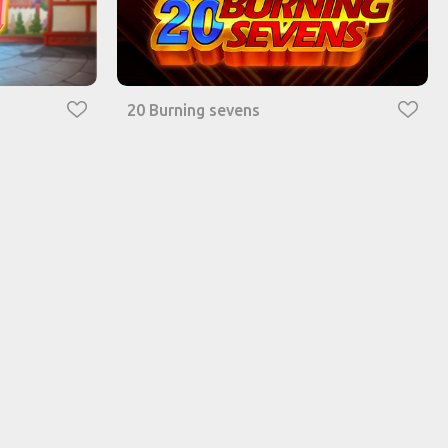
20 Burning sevens