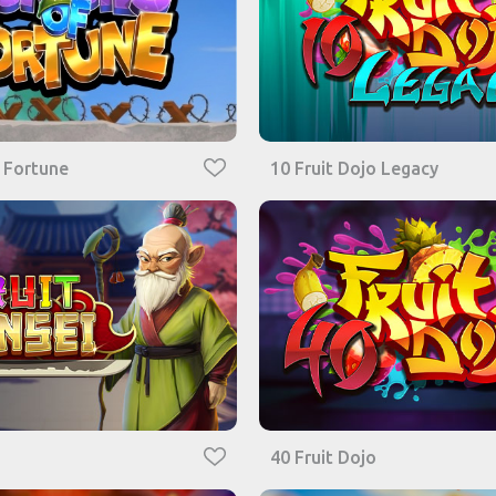
 Fortune
10 Fruit Dojo Legacy
40 Fruit Dojo