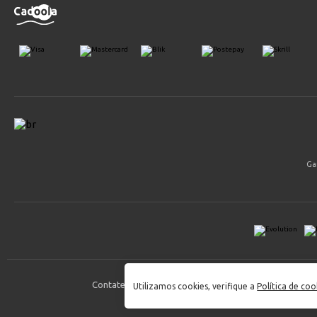
Ga
Contate-Nos
F.A.Q.
Sobre nós
Termos e 
Utilizamos cookies, verifique a
Política de coo