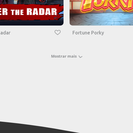
Radar
Fortune Porky
Mostrar mais