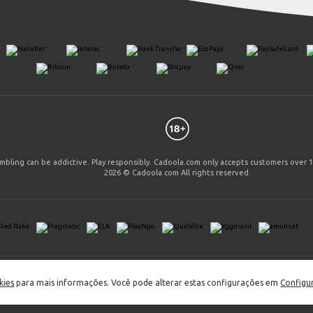
mbling can be addictive. Play responsibly. Cadoola.com only accepts customers over 1
2026 © Cadoola.com All rights reserved.
Condições
Jogo Responsável
Politica de Privacidade
Política d
kies
para mais informações. Você pode alterar estas configurações em
Configu