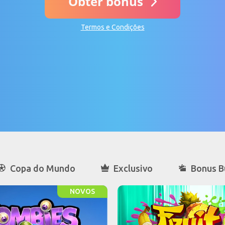
Obter bónus
Termos e Condições
Copa do Mundo
Exclusivo
Bonus B
NOVOS