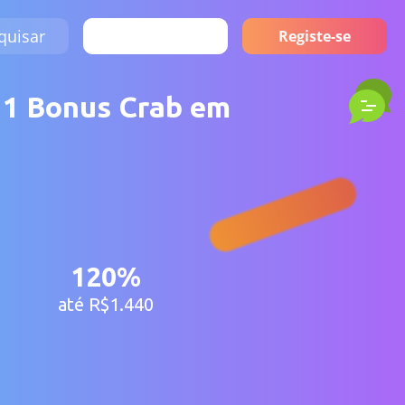
quisar
Entrar
Registe-se
 1 Bonus Crab em
120%
até R$1.440