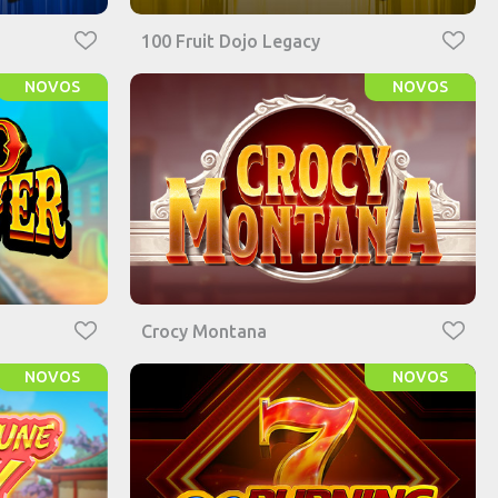
100 Fruit Dojo Legacy
NOVOS
NOVOS
Crocy Montana
NOVOS
NOVOS