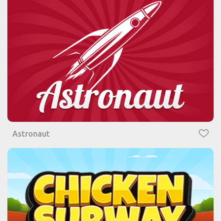
Astronaut