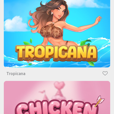
Tropicana