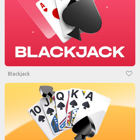
Blackjack