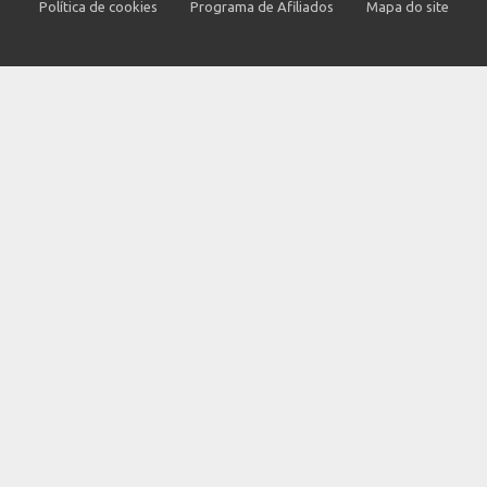
Política de cookies
Programa de Afiliados
Mapa do site