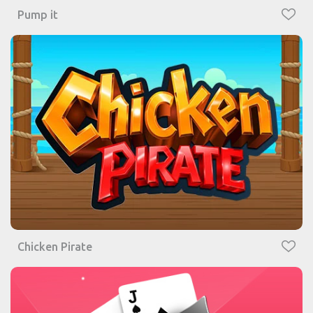
Pump it
Chicken Pirate