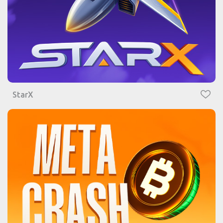
StarX