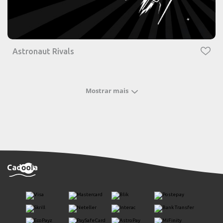
Astronaut Rivals
Mostrar mais