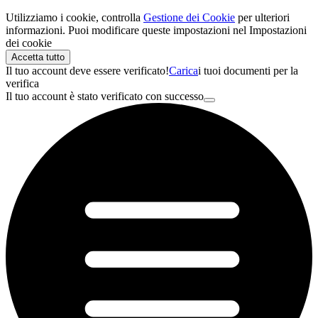
Utilizziamo i cookie, controlla
Gestione dei Cookie
per ulteriori
informazioni. Puoi modificare queste impostazioni nel
Impostazioni
dei cookie
Accetta tutto
Il tuo account deve essere verificato!
Carica
i tuoi documenti per la
verifica
Il tuo account è stato verificato con successo