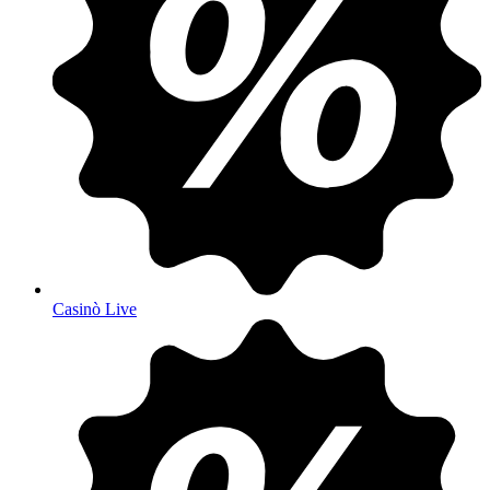
Casinò Live