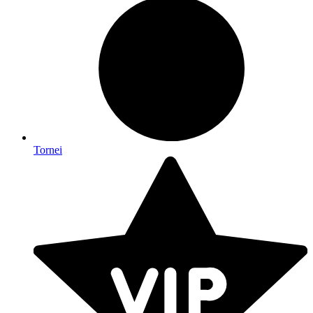
Tornei