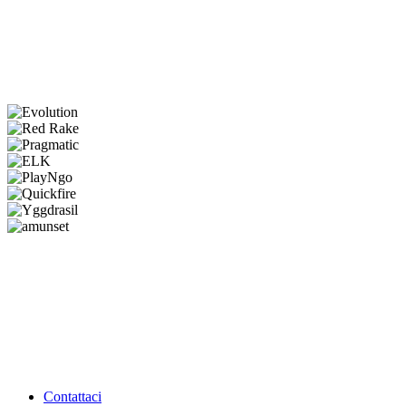
Gambling can be addictive. Play responsibly. Cadoola.com only accepts
customers over 18 years of age.
2026 © Cadoola.com All rights reserved.
Contattaci