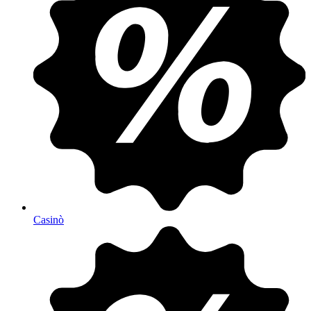
Casinò