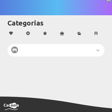
Categorias