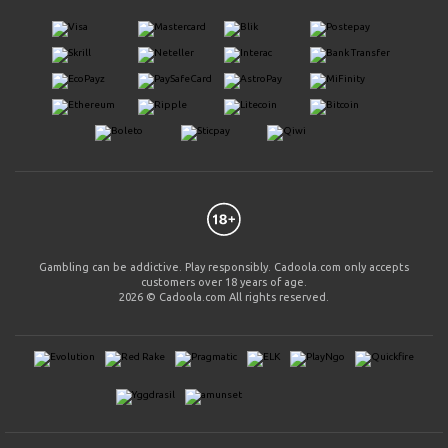
Gambling can be addictive. Play responsibly. Cadoola.com only accepts
customers over 18 years of age.
2026 © Cadoola.com All rights reserved.