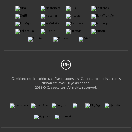
Gambling can be addictive. Play responsibly. Cadoola.com only accepts
customers over 18 years of age.
2026 © Cadoola.com All rights reserved.