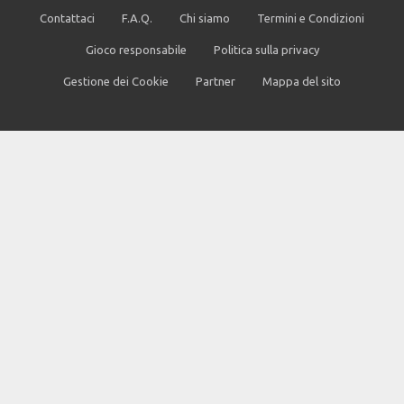
Contattaci
F.A.Q.
Chi siamo
Termini e Condizioni
Gioco responsabile
Politica sulla privacy
Gestione dei Cookie
Partner
Mappa del sito