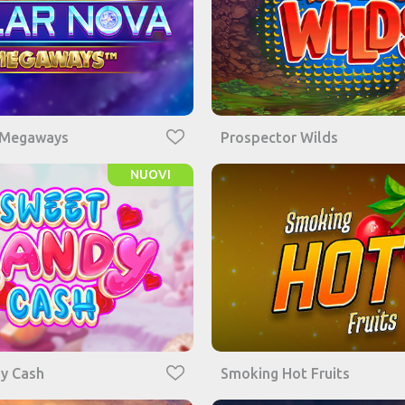
 Megaways
Prospector Wilds
NUOVI
y Cash
Smoking Hot Fruits