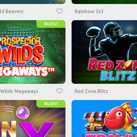
ld Beavers
Rainbow 3x3
NUOVI
 Wilds Megaways
Red Zone Blitz
NUOVI