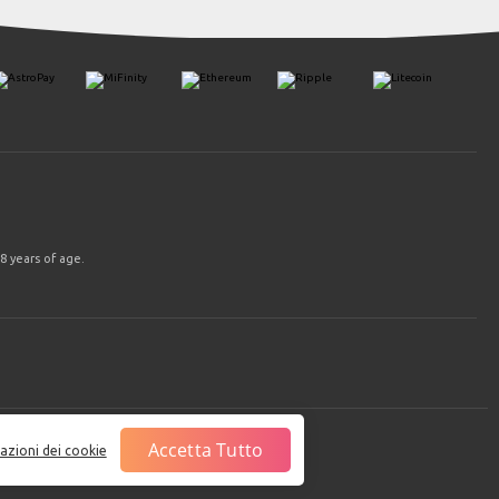
8 years of age.
Accetta Tutto
ne dei Cookie
Partner
Mappa del sito
azioni dei cookie