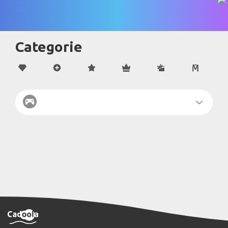
Categorie