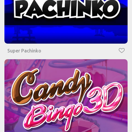
Super Pachinko