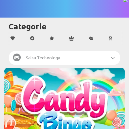
Categorie
Salsa Technology