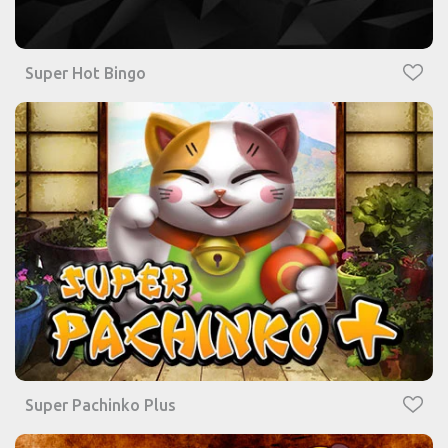
Super Hot Bingo
Super Pachinko Plus