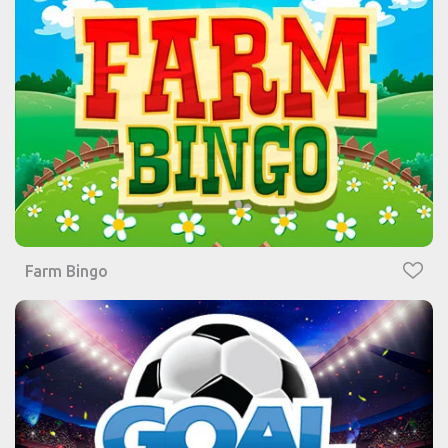
Farm Bingo