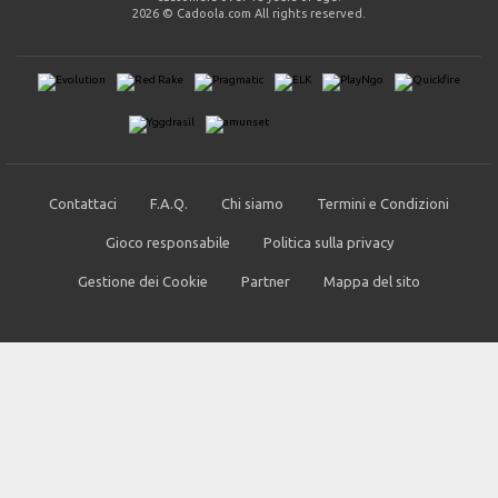
2026 © Cadoola.com All rights reserved.
Contattaci
F.A.Q.
Chi siamo
Termini e Condizioni
Gioco responsabile
Politica sulla privacy
Gestione dei Cookie
Partner
Mappa del sito