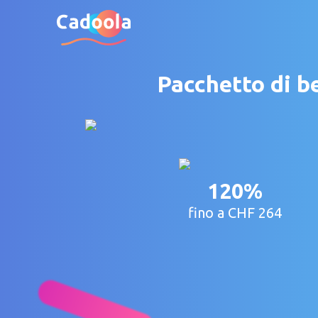
Pacchetto di b
120%
fino a CHF 264