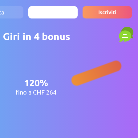
ca
Accedi
Iscriviti
Giri in 4 bonus
120%
fino a CHF 264