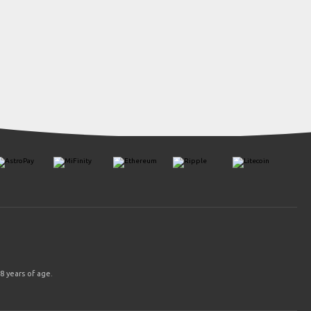
8 years of age.