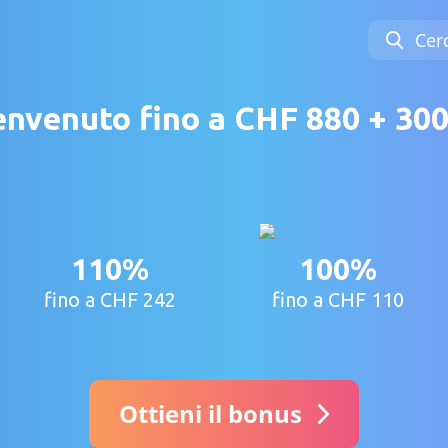
Cer
envenuto fino a CHF 880 + 300 
110%
100%
fino a CHF 242
fino a CHF 110
Ottieni il bonus