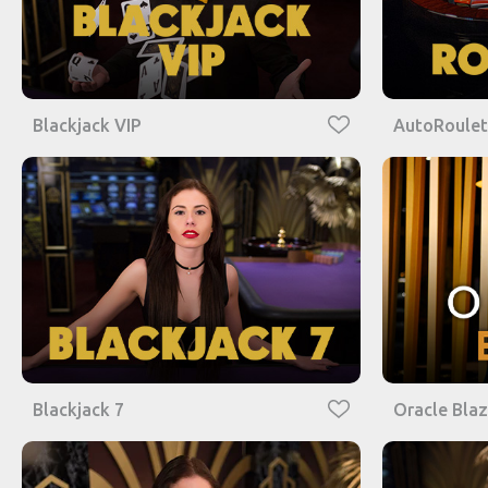
Blackjack VIP
AutoRoulet
Blackjack 7
Oracle Bla