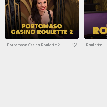
Portomaso Casino Roulette 2
Roulette 1