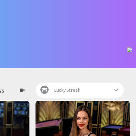
ys
Giochi Live
Lucky Streak
Giochi istantanei