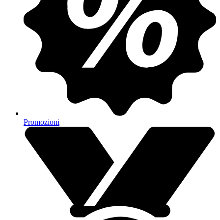
Promozioni