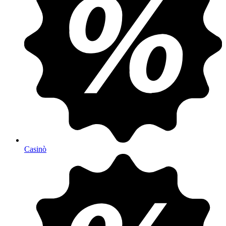
Casinò