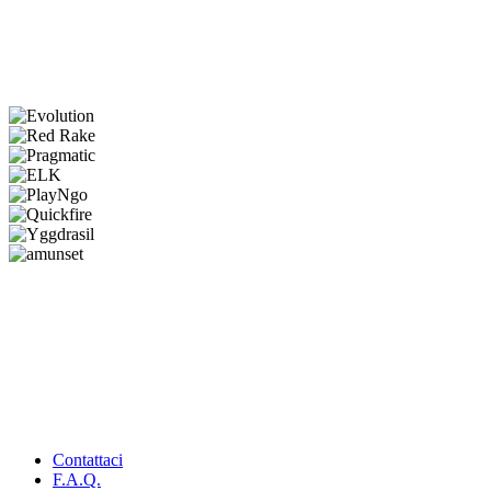
Gambling can be addictive. Play responsibly. Cadoola.com only accepts
customers over 18 years of age.
2026 © Cadoola.com All rights reserved.
Contattaci
F.A.Q.