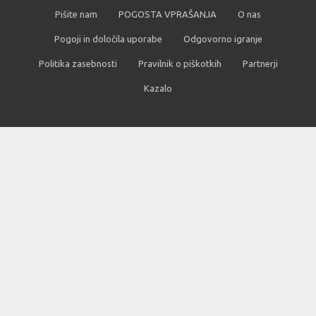
Pišite nam
POGOSTA VPRAŠANJA
O nas
Pogoji in določila uporabe
Odgovorno igranje
Politika zasebnosti
Pravilnik o piškotkih
Partnerji
Kazalo