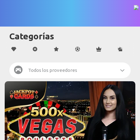
Categorías
Todos los proveedores