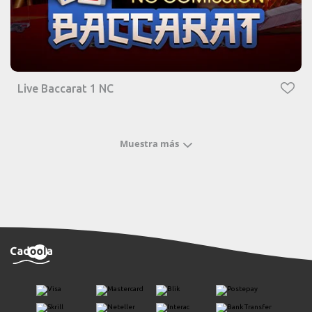
Live Baccarat 1 NC
Muestra más