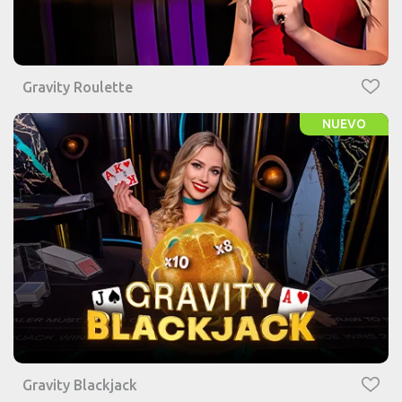
Gravity Roulette
NUEVO
Gravity Blackjack