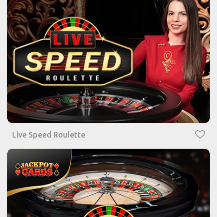
Live Speed Roulette