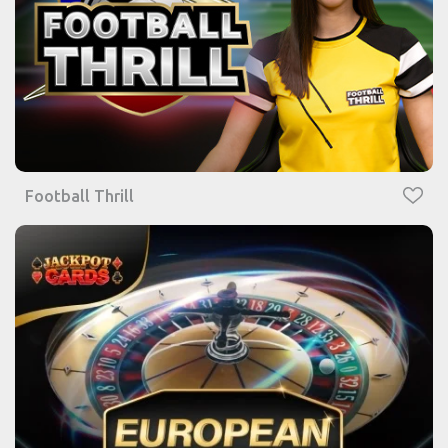
Football Thrill