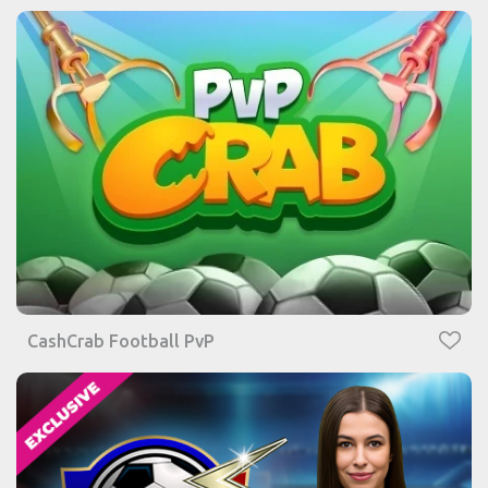
CashCrab Football PvP