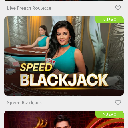
Live French Roulette
NUEVO
Speed Blackjack
NUEVO