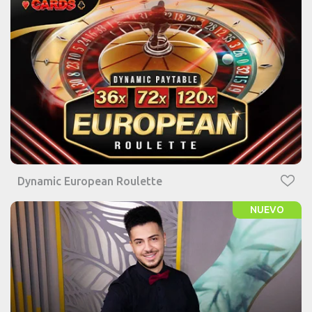
Dynamic European Roulette
NUEVO