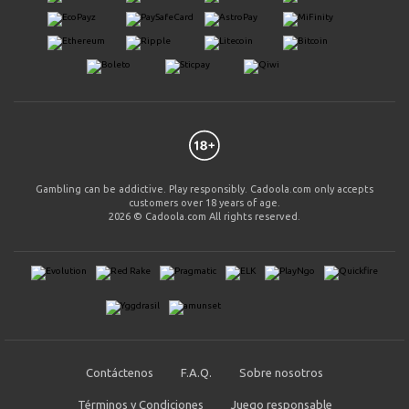
Gambling can be addictive. Play responsibly. Cadoola.com only accepts
customers over 18 years of age.
2026 © Cadoola.com All rights reserved.
Contáctenos
F.A.Q.
Sobre nosotros
Términos y Condiciones
Juego responsable