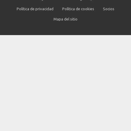
Política de privacidad
Política de cookies
Socios
Mapa del sitio