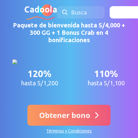
Busca
Iniciar 
Paquete de bienvenida hasta S/4,000 +
300 GG + 1 Bonus Crab en 4
bonificaciones
120%
110%
hasta S/1,200
hasta S/1,100
Obtener bono
Términos y Condiciones