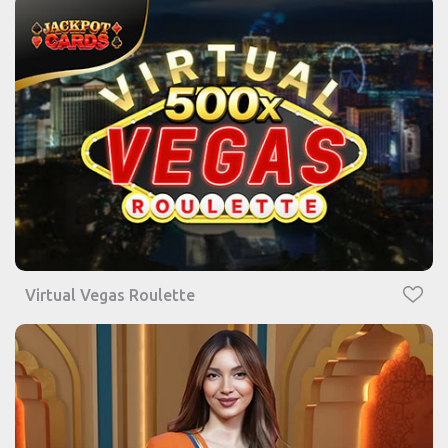
Virtual Vegas Roulette