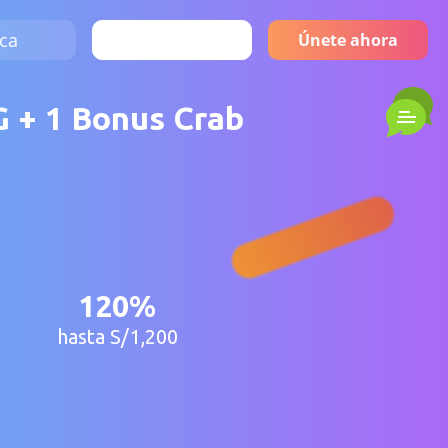
ca
Iniciar sesión
Únete ahora
G + 1 Bonus Crab
120%
hasta S/1,200