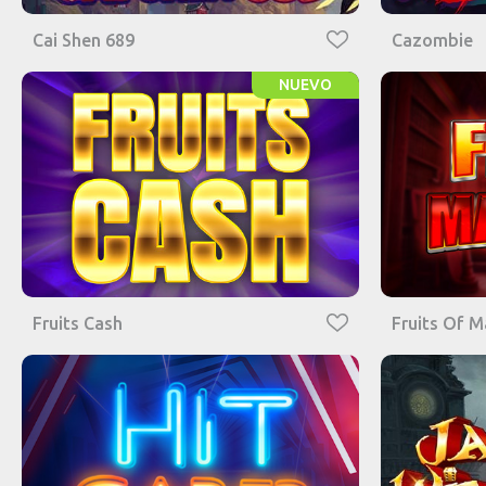
Cai Shen 689
Cazombie
NUEVO
Fruits Cash
Fruits Of 