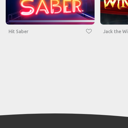
Hit Saber
Jack the W