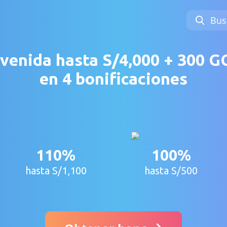
Bus
venida hasta S/4,000 + 300 G
en 4 bonificaciones
110%
100%
hasta S/1,100
hasta S/500