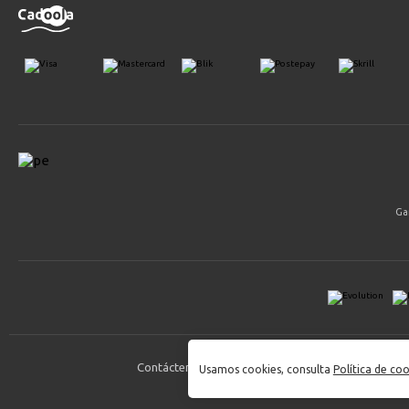
Ga
Contáctenos
F.A.Q.
Sobre nosotros
T
Usamos cookies, consulta
Política de coo