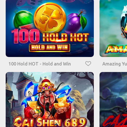
100 Hold HOT - Hold and Win
Amazing Yu