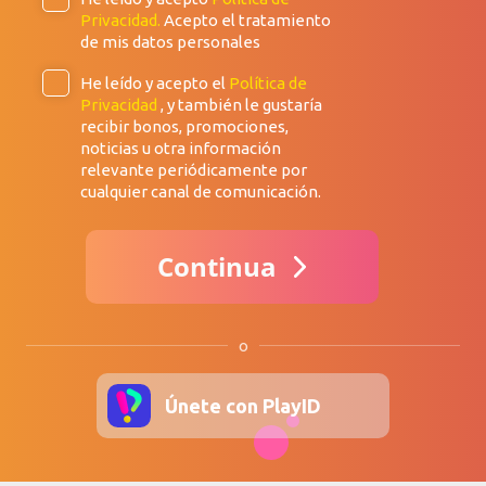
Privacidad.
Acepto el tratamiento
de mis datos personales
He leído y acepto el
Política de
Privacidad
, y también le gustaría
recibir bonos, promociones,
noticias u otra información
relevante periódicamente por
cualquier canal de comunicación.
Continua
o
Únete con PlayID