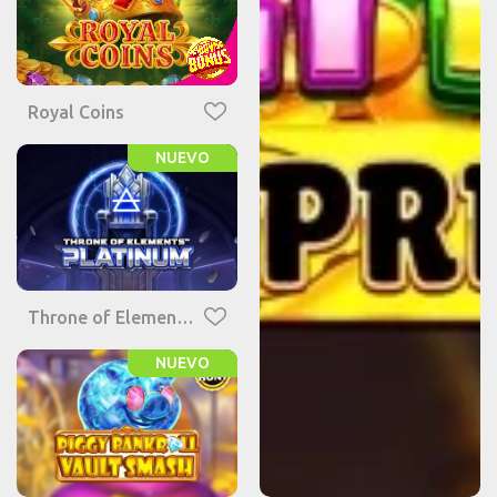
Royal Coins
NUEVO
Throne of Elements: Platinum
NUEVO