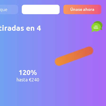
que
Acceso
Únase ahora
tiradas en 4
120%
hasta €240