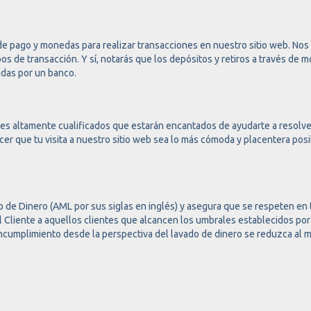
de pago y monedas para realizar transacciones en nuestro sitio web. N
s de transacción. Y sí, notarás que los depósitos y retiros a través de 
adas por un banco.
les altamente cualificados que estarán encantados de ayudarte a resolve
cer que tu visita a nuestro sitio web sea lo más cómoda y placentera pos
o de Dinero (AML por sus siglas en inglés) y asegura que se respeten e
del Cliente a aquellos clientes que alcancen los umbrales establecidos p
ncumplimiento desde la perspectiva del lavado de dinero se reduzca al m