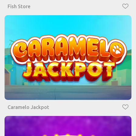
Fish Store
Caramelo Jackpot