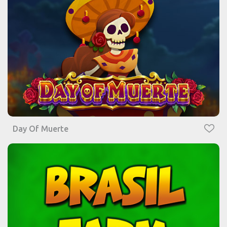
Day Of Muerte