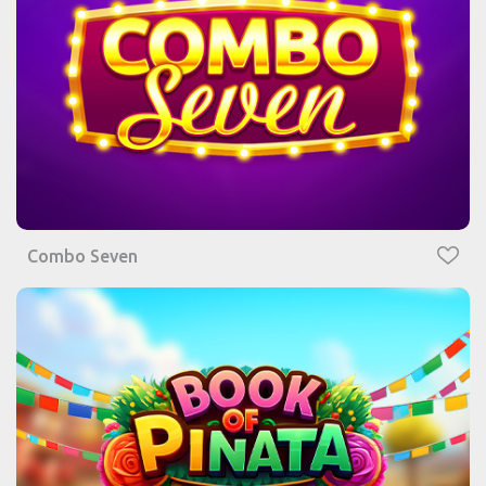
Combo Seven