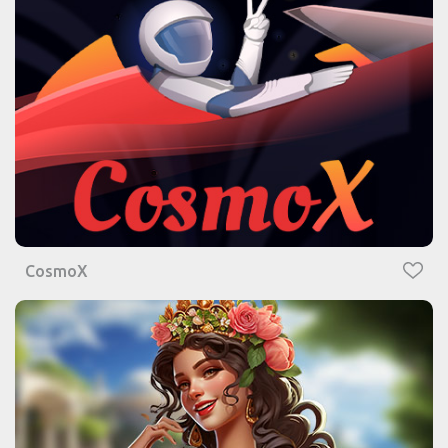
CosmoX