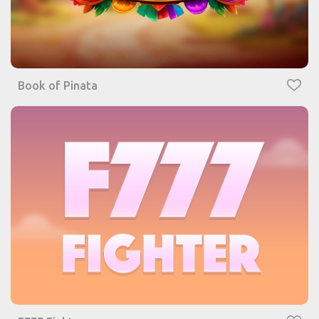
Book of Pinata