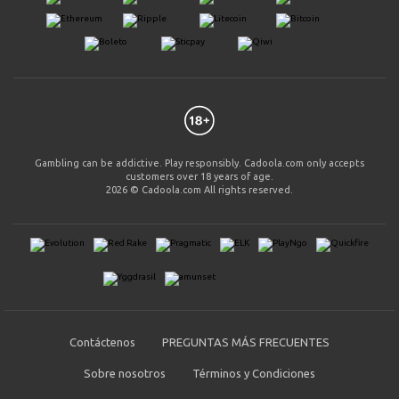
Gambling can be addictive. Play responsibly. Cadoola.com only accepts
customers over 18 years of age.
2026 © Cadoola.com All rights reserved.
Contáctenos
PREGUNTAS MÁS FRECUENTES
Sobre nosotros
Términos y Condiciones