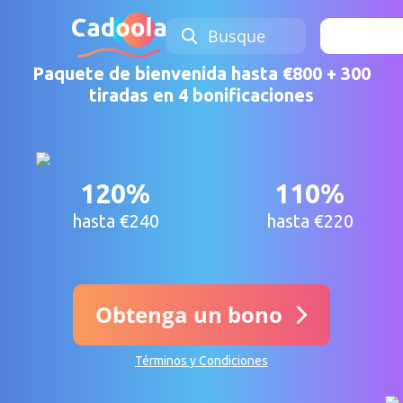
Busque
Acce
Paquete de bienvenida hasta €800 + 300
tiradas en 4 bonificaciones
120%
110%
hasta €240
hasta €220
Obtenga un bono
Términos y Condiciones