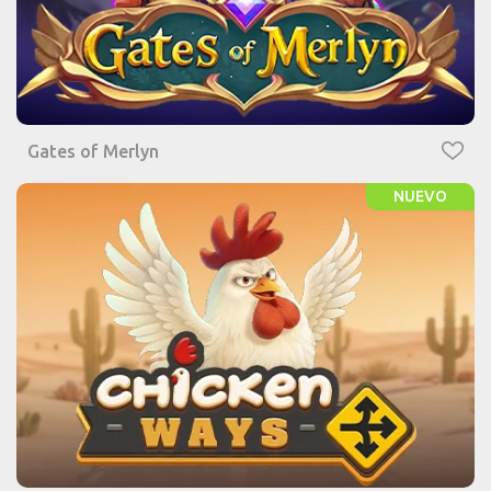
Gates of Merlyn
NUEVO