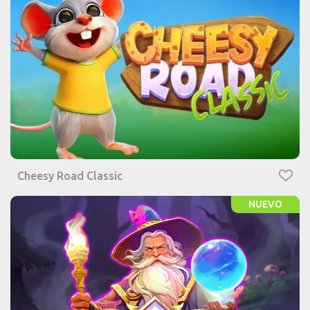
Cheesy Road Classic
NUEVO