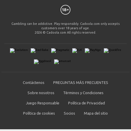
Gambling can be addictive. Play responsibly. Cadoola.com only accepts
customers over 18 years of age.
2026 © Cadoola.com All rights reserved.
Contáctenos
PREGUNTAS MÁS FRECUENTES
Sobre nosotros
Términos y Condiciones
Juego Responsable
Política de Privacidad
Política de cookies
Socios
Mapa del sitio