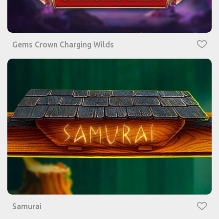
Gems Crown Charging Wilds
Samurai