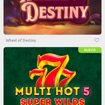
Wheel of Destiny
NUEVO