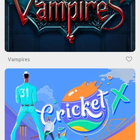
Vampires