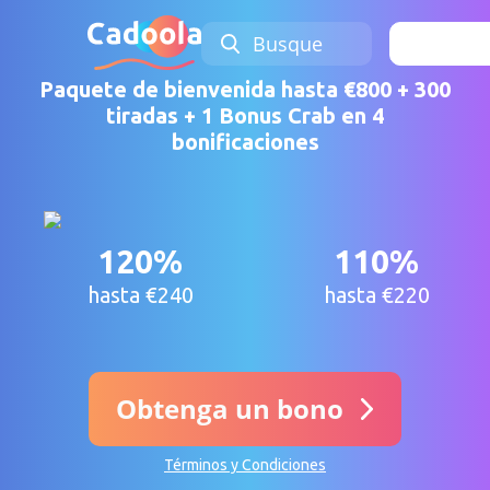
Busque
Acce
Paquete de bienvenida hasta €800 + 300
tiradas + 1 Bonus Crab en 4
bonificaciones
120%
110%
hasta €240
hasta €220
Obtenga un bono
Términos y Condiciones