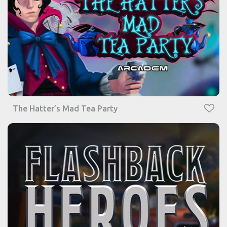
The Hatter’s Mad Tea Party