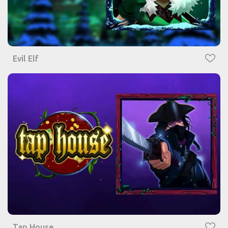
Evil Elf
Tap House