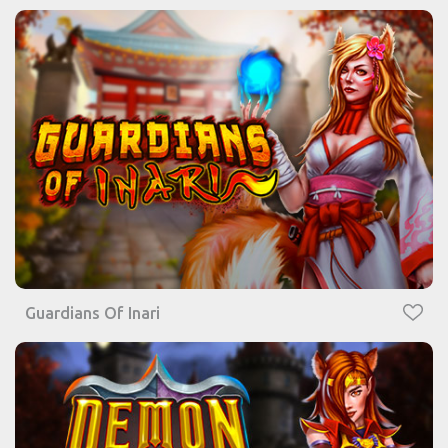
Guardians Of Inari