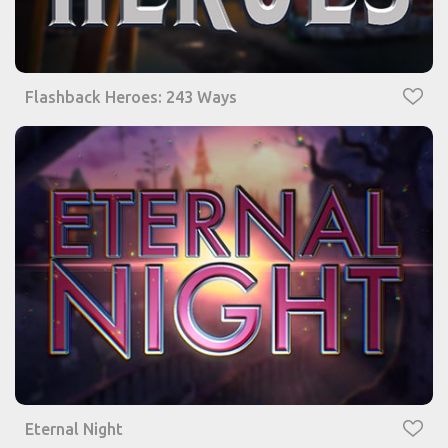
Flashback Heroes: 243 Ways
Eternal Night