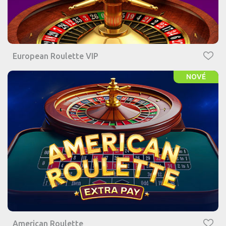
European Roulette VIP
NOVÉ
American Roulette