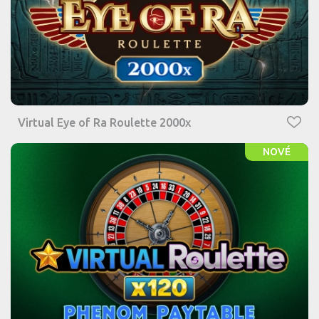
Virtual Eye of Ra Roulette 2000x
NOVÉ