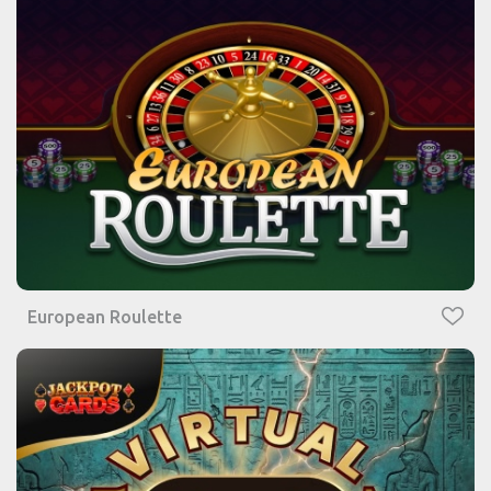
European Roulette