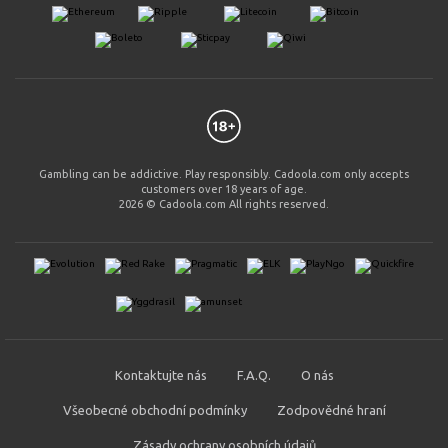
Gambling can be addictive. Play responsibly. Cadoola.com only accepts
customers over 18 years of age.
2026 © Cadoola.com All rights reserved.
Kontaktujte nás
F.A.Q.
O nás
Všeobecné obchodní podmínky
Zodpovědné hraní
Zásady ochrany osobních údajů