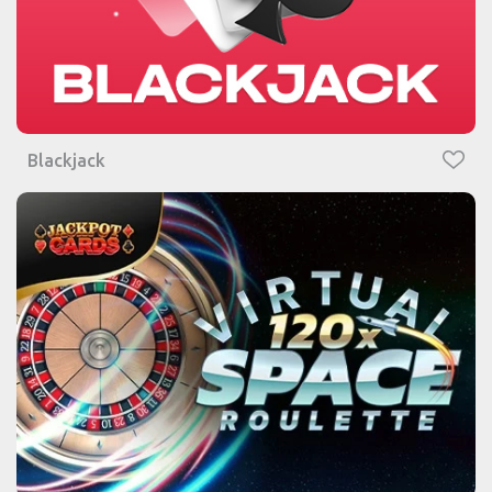
Blackjack