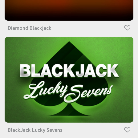
Diamond Blackjack
BlackJack Lucky Sevens