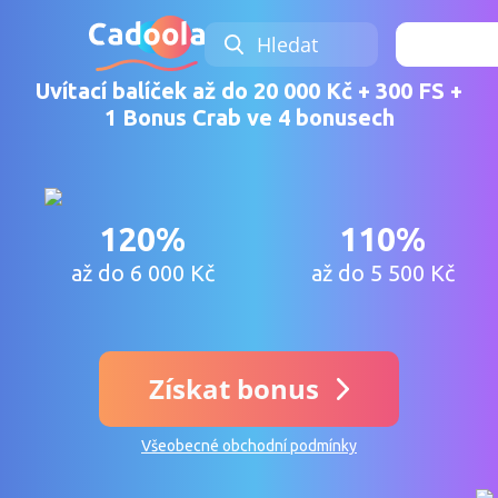
Hledat
Přihlás
Uvítací balíček až do 20 000 Kč + 300 FS +
1 Bonus Crab ve 4 bonusech
120%
110%
až do 6 000 Kč
až do 5 500 Kč
Získat bonus
Všeobecné obchodní podmínky