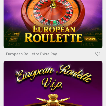
European Roulette Extra Pay