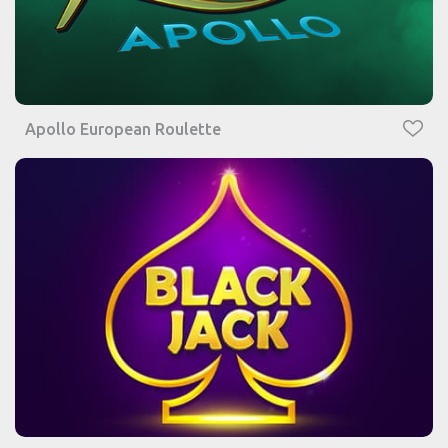
Apollo European Roulette