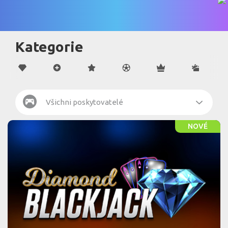
Kategorie
Všichni poskytovatelé
NOVÉ