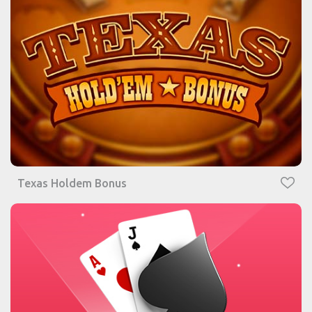
Texas Holdem Bonus