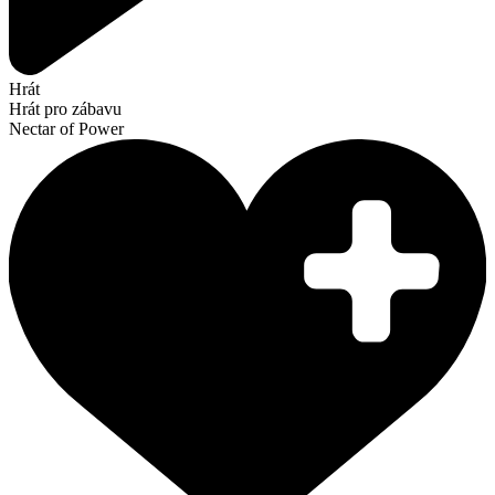
Hrát
Hrát pro zábavu
Nectar of Power