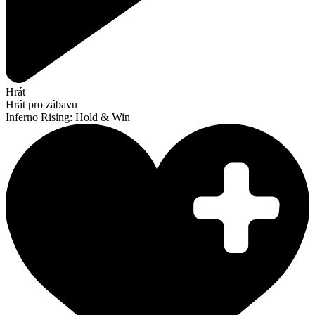
Hrát
Hrát pro zábavu
Inferno Rising: Hold & Win