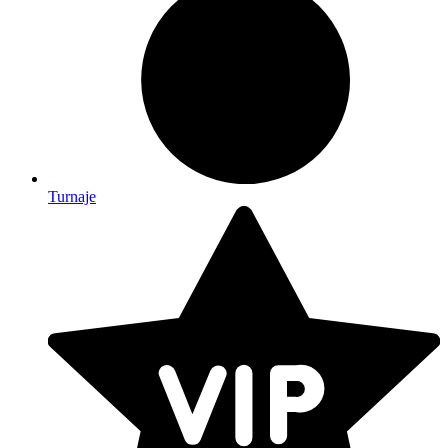
Turnaje