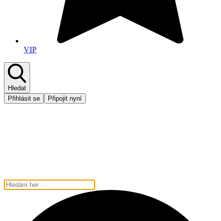
VIP
Hledat
Přihlásit se
Připojit nyní