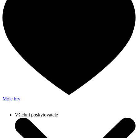
Moje hry
Všichni poskytovatelé