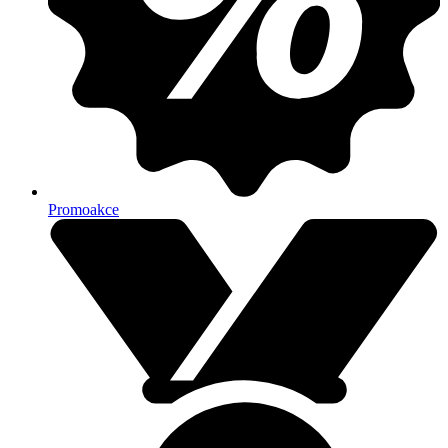
Promoakce