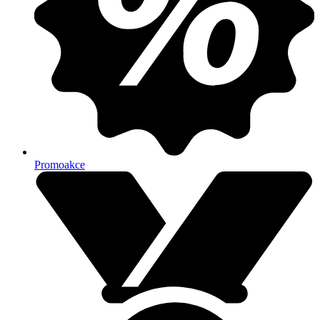
Promoakce