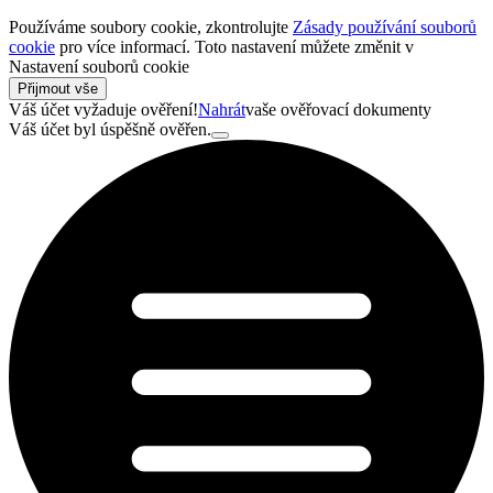
Používáme soubory cookie, zkontrolujte
Zásady používání souborů
cookie
pro více informací. Toto nastavení můžete změnit v
Nastavení souborů cookie
Přijmout vše
Váš účet vyžaduje ověření!
Nahrát
vaše ověřovací dokumenty
Váš účet byl úspěšně ověřen.