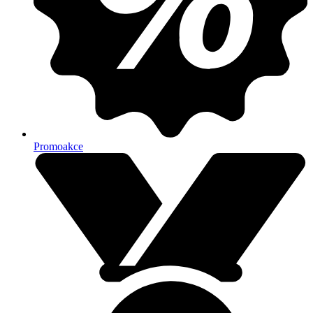
Promoakce