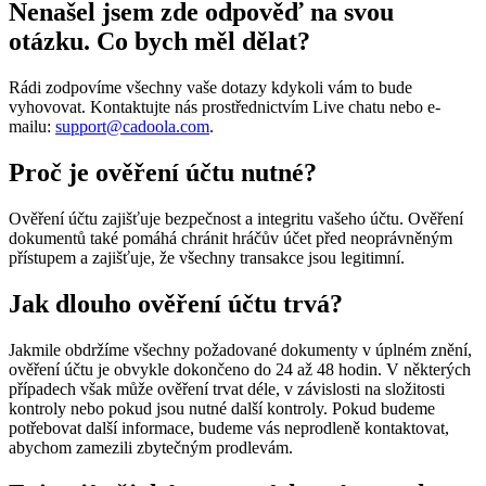
Nenašel jsem zde odpověď na svou
otázku. Co bych měl dělat?
Rádi zodpovíme všechny vaše dotazy kdykoli vám to bude
vyhovovat. Kontaktujte nás prostřednictvím Live chatu nebo e-
mailu:
support@cadoola.com
.
Proč je ověření účtu nutné?
Ověření účtu zajišťuje bezpečnost a integritu vašeho účtu. Ověření
dokumentů také pomáhá chránit hráčův účet před neoprávněným
přístupem a zajišťuje, že všechny transakce jsou legitimní.
Jak dlouho ověření účtu trvá?
Jakmile obdržíme všechny požadované dokumenty v úplném znění,
ověření účtu je obvykle dokončeno do 24 až 48 hodin. V některých
případech však může ověření trvat déle, v závislosti na složitosti
kontroly nebo pokud jsou nutné další kontroly. Pokud budeme
potřebovat další informace, budeme vás neprodleně kontaktovat,
abychom zamezili zbytečným prodlevám.