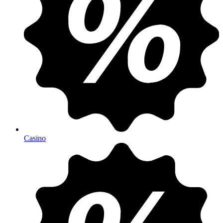
Casino