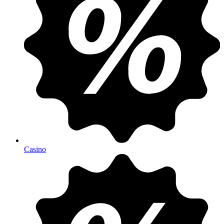
Casino