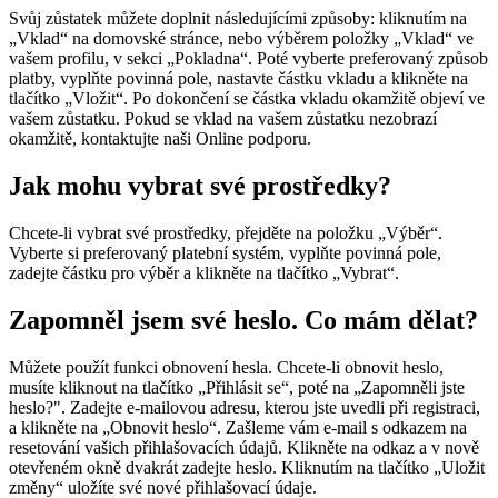
Svůj zůstatek můžete doplnit následujícími způsoby: kliknutím na
„Vklad“ na domovské stránce, nebo výběrem položky „Vklad“ ve
vašem profilu, v sekci „Pokladna“. Poté vyberte preferovaný způsob
platby, vyplňte povinná pole, nastavte částku vkladu a klikněte na
tlačítko „Vložit“. Po dokončení se částka vkladu okamžitě objeví ve
vašem zůstatku. Pokud se vklad na vašem zůstatku nezobrazí
okamžitě, kontaktujte naši Online podporu.
Jak mohu vybrat své prostředky?
Chcete-li vybrat své prostředky, přejděte na položku „Výběr“.
Vyberte si preferovaný platební systém, vyplňte povinná pole,
zadejte částku pro výběr a klikněte na tlačítko „Vybrat“.
Zapomněl jsem své heslo. Co mám dělat?
Můžete použít funkci obnovení hesla. Chcete-li obnovit heslo,
musíte kliknout na tlačítko „Přihlásit se“, poté na „Zapomněli jste
heslo?". Zadejte e-mailovou adresu, kterou jste uvedli při registraci,
a klikněte na „Obnovit heslo“. Zašleme vám e-mail s odkazem na
resetování vašich přihlašovacích údajů. Klikněte na odkaz a v nově
otevřeném okně dvakrát zadejte heslo. Kliknutím na tlačítko „Uložit
změny“ uložíte své nové přihlašovací údaje.