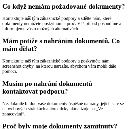
Co když nemám požadované dokumenty?
Kontaktujte náš tým zákaznické podpory a sdělte nám, které
dokumenty nemůžete poskytnout a proč. Váš případ posoudíme a
informujeme vás o možných alternativách.
Mám potíže s nahráním dokumentů. Co
mám dělat?
Kontaktujte náš tým zákaznické podpory a poskytněte nám
screenshot chyby, na kterou narazíte, abychom vám mohli dále
pomoci.
Musím po nahrání dokumentů
kontaktovat podporu?
Ne. Jakmile budou vaše dokumenty úspěšně nahrány, jejich stav se
na webových stránkách automaticky aktualizuje na „Ve
zpracování“.
Proč byly moje dokumenty zamítnuty?