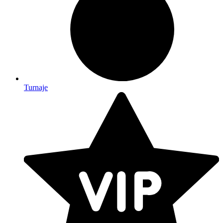
Turnaje