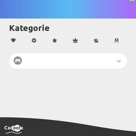
Kategorie