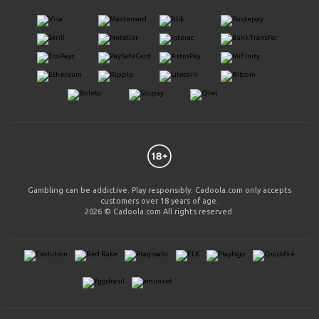
Gambling can be addictive. Play responsibly. Cadoola.com only accepts
customers over 18 years of age.
2026 © Cadoola.com All rights reserved.