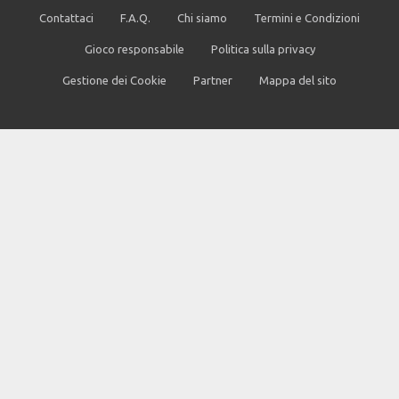
Contattaci
F.A.Q.
Chi siamo
Termini e Condizioni
Gioco responsabile
Politica sulla privacy
Gestione dei Cookie
Partner
Mappa del sito