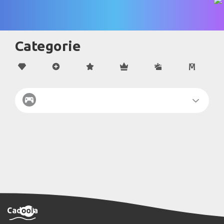
Categorie