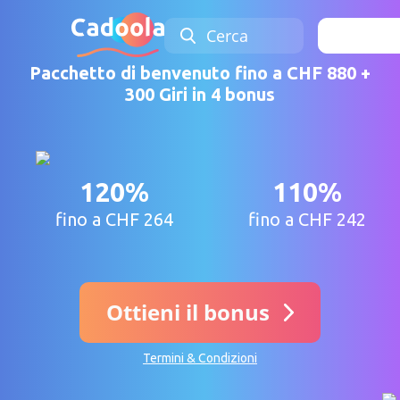
Cerca
Acce
Pacchetto di benvenuto fino a CHF 880 +
300 Giri in 4 bonus
120%
110%
fino a CHF 264
fino a CHF 242
Ottieni il bonus
Termini & Condizioni