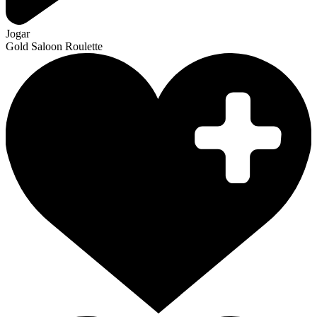
Jogar
Gold Saloon Roulette