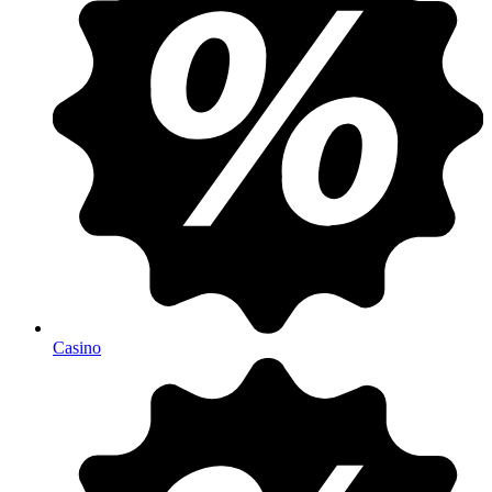
Casino