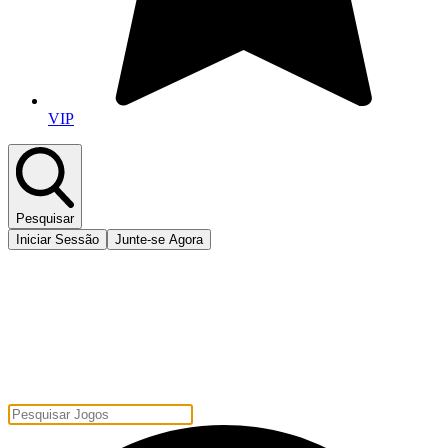
VIP
Pesquisar
Iniciar Sessão
Junte-se Agora