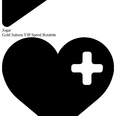
Jogar
Gold Saloon VIP Speed Roulette