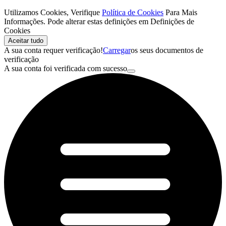
Utilizamos Cookies, Verifique
Política de Cookies
Para Mais
Informações. Pode alterar estas definições em
Definições de
Cookies
Aceitar tudo
A sua conta requer verificação!
Carregar
os seus documentos de
verificação
A sua conta foi verificada com sucesso