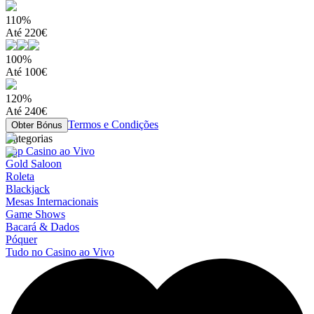
110%
Até 220€
100%
Até 100€
120%
Até 240€
Termos e Condições
Obter Bónus
Categorias
Top Casino ao Vivo
Gold Saloon
Roleta
Blackjack
Mesas Internacionais
Game Shows
Bacará & Dados
Póquer
Tudo no Casino ao Vivo