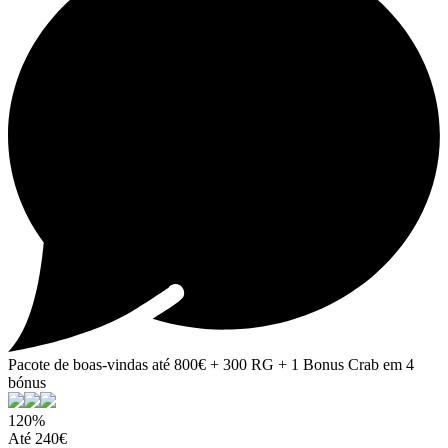
Pacote de boas-vindas até 800€ + 300 RG + 1 Bonus Crab em 4
bónus
120%
Até 240€