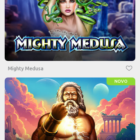
Mighty Medusa
NOVO