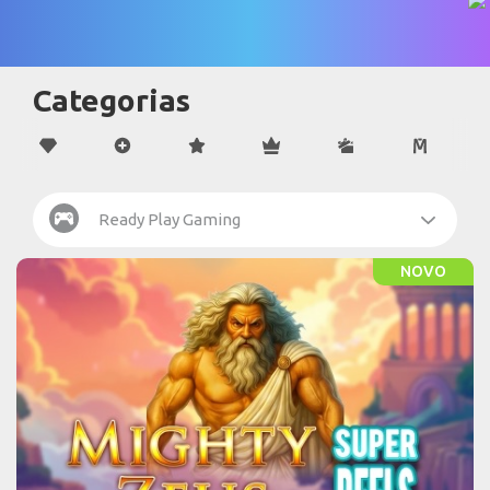
Categorias
Ready Play Gaming
NOVO