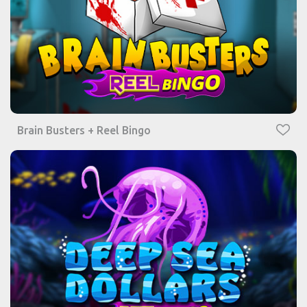
Brain Busters + Reel Bingo