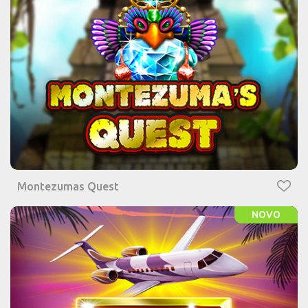
Montezumas Quest
NOVO