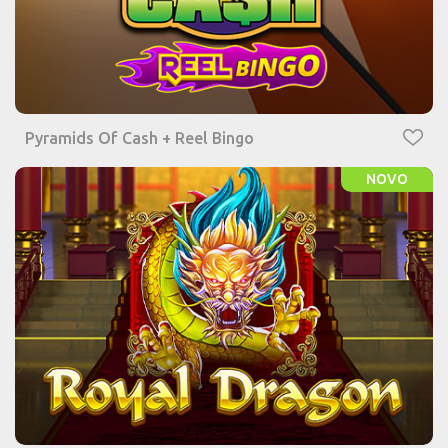
Pyramids Of Cash + Reel Bingo
NOVO