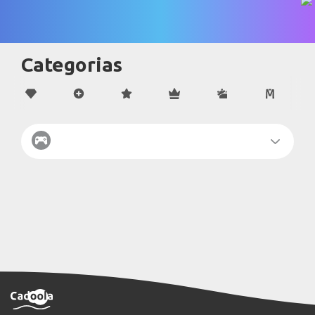
Categorias