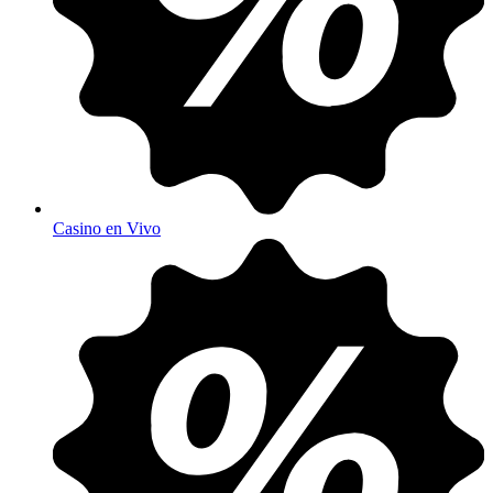
Casino en Vivo