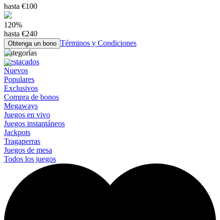
hasta €100
120%
hasta €240
Términos y Condiciones
Obtenga un bono
Categorías
Destacados
Nuevos
Populares
Exclusivos
Compra de bonos
Megaways
Juegos en vivo
Juegos instantáneos
Jackpots
Tragaperras
Juegos de mesa
Todos los juegos