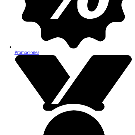
Promociones