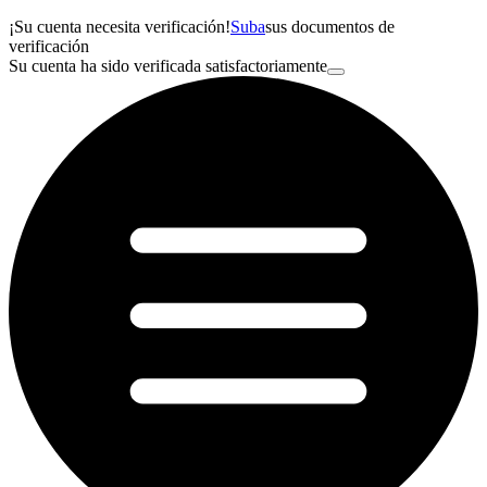
¡Su cuenta necesita verificación!
Suba
sus documentos de
verificación
Su cuenta ha sido verificada satisfactoriamente