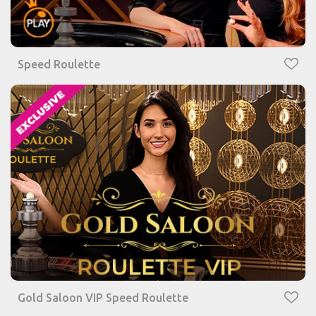
Speed Roulette
Gold Saloon VIP Speed Roulette