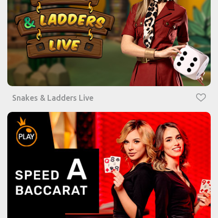
Snakes & Ladders Live