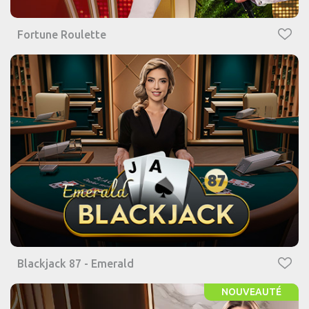
Fortune Roulette
Blackjack 87 - Emerald
NOUVEAUTÉ