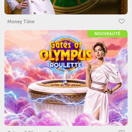
Money Time
NOUVEAUTÉ