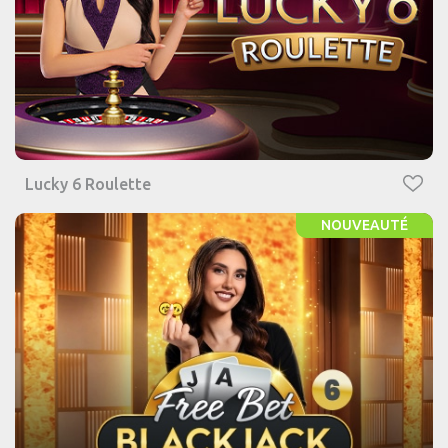
Lucky 6 Roulette
NOUVEAUTÉ