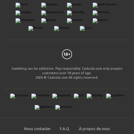
Gambling can be addictive. Play responsibly. Cadoola.com only accepts
customers over 18 years of age.
2026 © Cadoola.com All rights reserved.
Nous contacter
F.A.Q.
À propos de nous