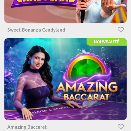
Sweet Bonanza Candyland
NOUVEAUTÉ
Amazing Baccarat