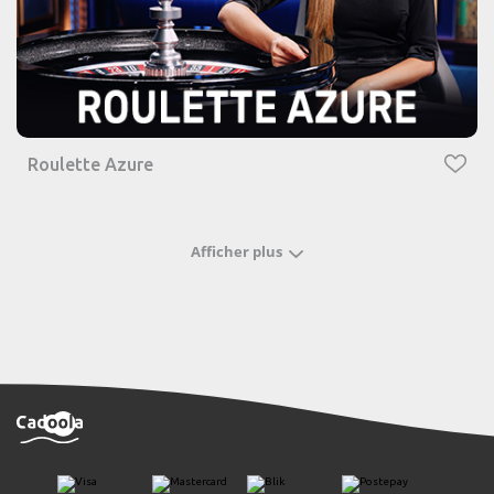
Roulette Azure
Afficher plus