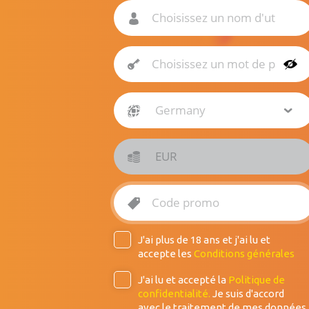
J'ai plus de 18 ans et j'ai lu et
accepte les
Conditions générales
J'ai lu et accepté la
Politique de
confidentialité.
Je suis d'accord
avec le traitement de mes données