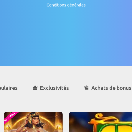
Conditions générales
ulaires
Exclusivités
Achats de bonus