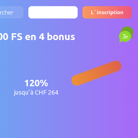
rcher
Se connecter
L`inscription
00 FS en 4 bonus
120%
jusqu’à CHF 264