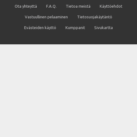
Ota yhteyttä
F.A.Q.
Tietoa meistä
Käyttöehdot
Vastuullinen pelaaminen
Tietosuojakäytäntö
Evästeiden käyttö
Kumppanit
Sivukartta