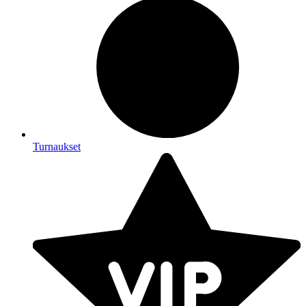
Turnaukset