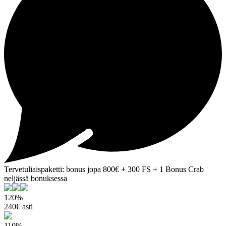
Tervetuliaispaketti: bonus jopa 800€ + 300 FS + 1 Bonus Crab
neljässä bonuksessa
120%
240€ asti
110%