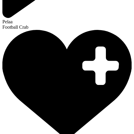
Pelaa
Football Crab