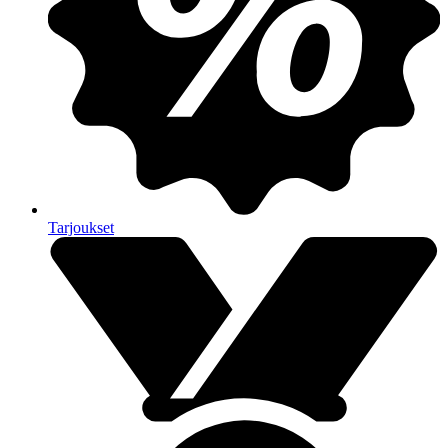
Tarjoukset