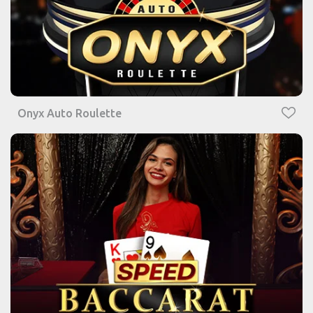
Onyx Auto Roulette