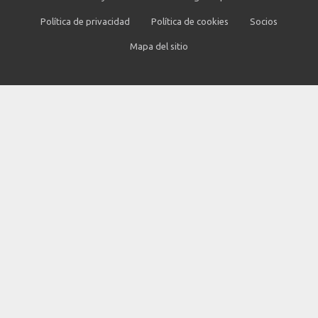
Política de privacidad
Política de cookies
Socios
Mapa del sitio