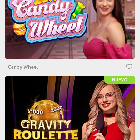
Candy Wheel
NUEVO