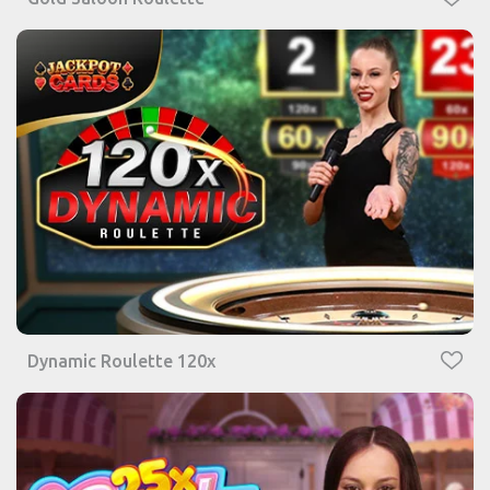
Dynamic Roulette 120x