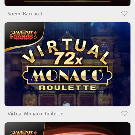
Speed Baccarat
Virtual Monaco Roulette