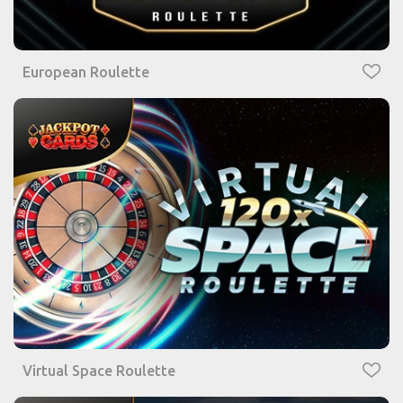
European Roulette
Virtual Space Roulette