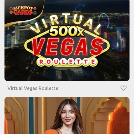
Virtual Vegas Roulette