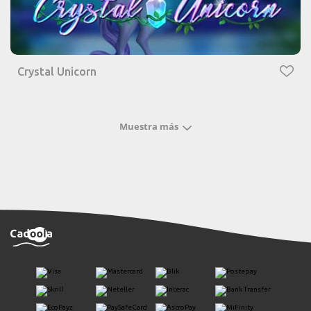
Crystal Unicorn
Muestra más