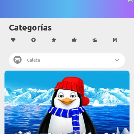
Categorías
Caleta