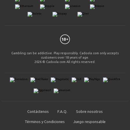
Gambling can be addictive. Play responsibly. Cadoola.com only accepts
customers over 18 years of age.
2026 © Cadoola.com All rights reserved.
Contáctenos
F.A.Q.
Sobre nosotros
Términos y Condiciones
Juego responsable