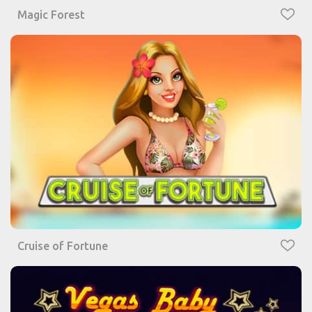
Magic Forest
Cruise of Fortune