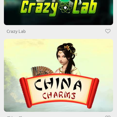
Crazy Lab