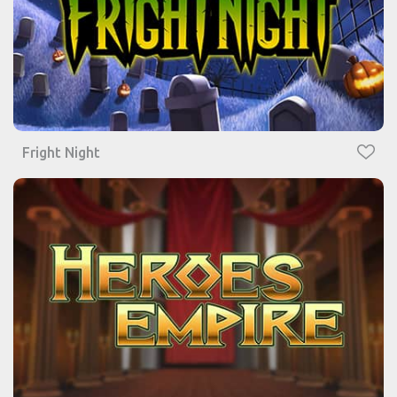
Fright Night