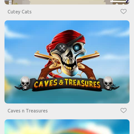
Cutey Cats
Caves n Treasures