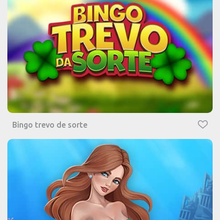
Bingo trevo de sorte