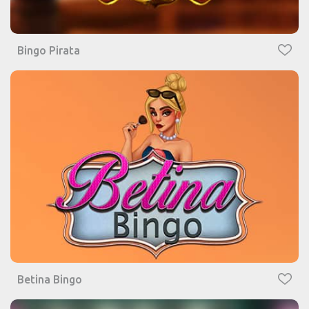
Bingo Pirata
Betina Bingo