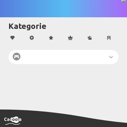
Kategorie