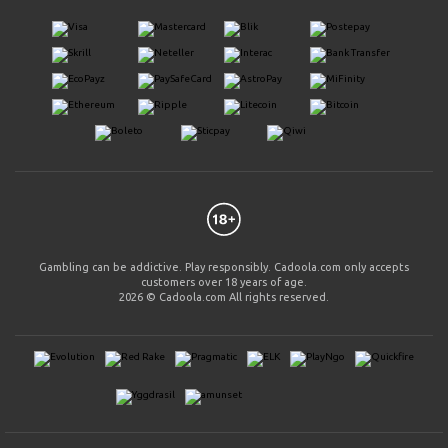
Gambling can be addictive. Play responsibly. Cadoola.com only accepts
customers over 18 years of age.
2026 © Cadoola.com All rights reserved.