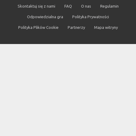
Skontaktuj się z nami
FAQ
O nas
Regulamin
Odpowiedzialna gra
Polityka Prywatności
Polityka Plików Cookie
Partnerzy
Mapa witryny