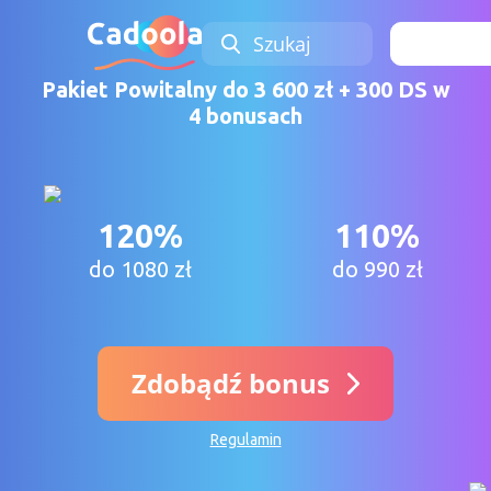
Szukaj
Zaloguj
Pakiet Powitalny do 3 600 zł + 300 DS w
4 bonusach
120%
110%
do 1080 zł
do 990 zł
Zdobądź bonus
Regulamin