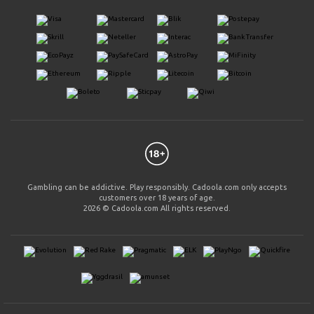
Gambling can be addictive. Play responsibly. Cadoola.com only accepts
customers over 18 years of age.
2026 © Cadoola.com All rights reserved.