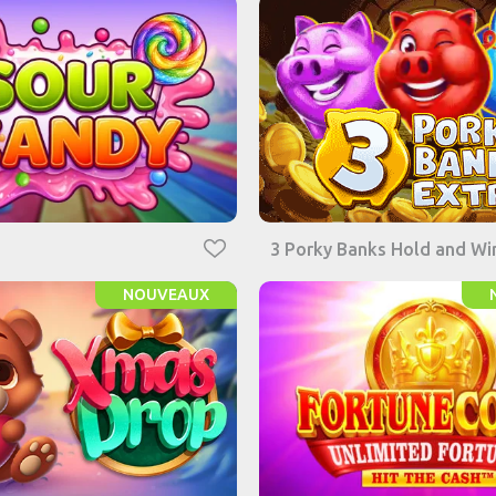
3 Porky Banks Hold and Wi
NOUVEAUX