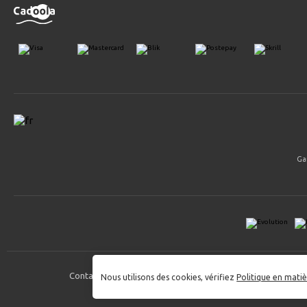
Ga
Contactez nous
F.A.Q.
A propos de nous
Term
Nous utilisons des cookies, vérifiez
Politique en mati