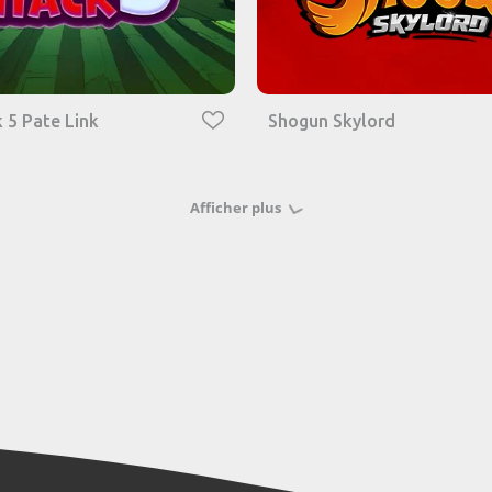
k 5 Pate Link
Shogun Skylord
Afficher plus