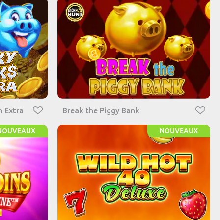
n Extra
Break the Piggy Bank
NOUVEAUX
NOUVEAUX