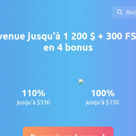
Rec
enue jusqu'à 1 200 $ + 300 F
en 4 bonus
110%
100%
jusqu'à $330
jusqu'à $150