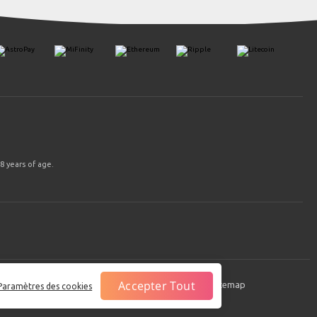
8 years of age.
Accepter Tout
litique en matière de cookies
Partenaires
Sitemap
Paramètres des cookies