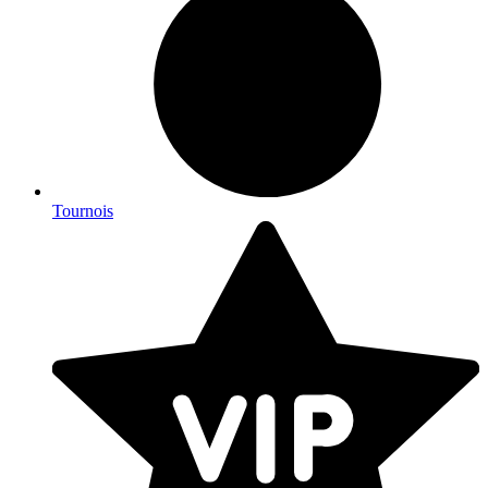
Tournois