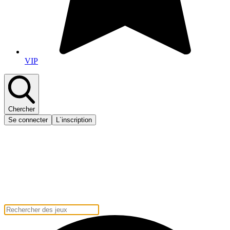
VIP
Chercher
Se connecter
L`inscription