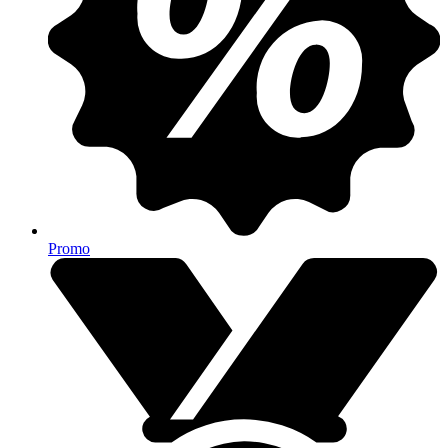
Promo