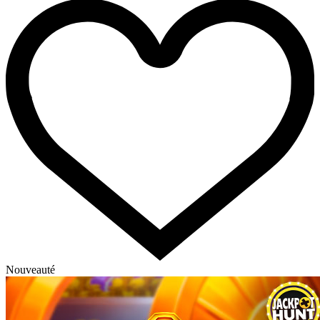
Nouveauté