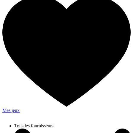
Mes jeux
Tous les fournisseurs