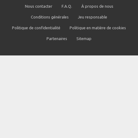
Nous contacter
F.A.Q.
À propos de nous
Conditions générales
Jeu responsable
Politique de confidentialité
Politique en matière de cookies
Partenaires
Sitemap