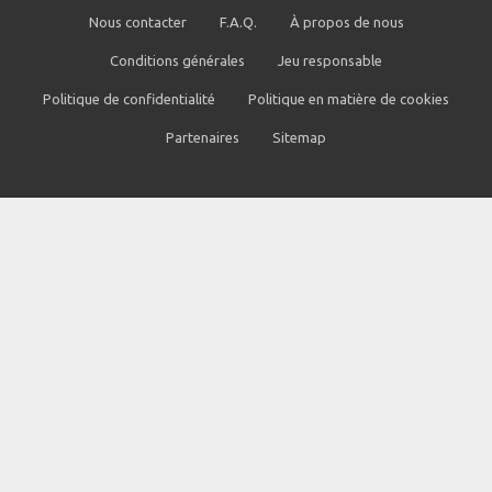
Nous contacter
F.A.Q.
À propos de nous
Conditions générales
Jeu responsable
Politique de confidentialité
Politique en matière de cookies
Partenaires
Sitemap