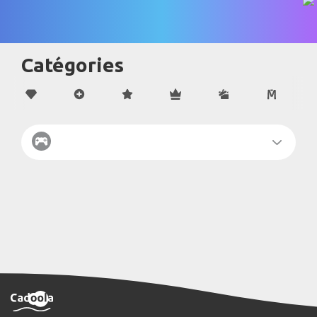
Catégories