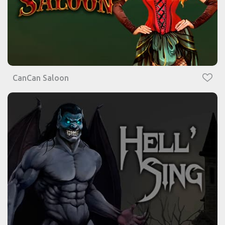
CanCan Saloon