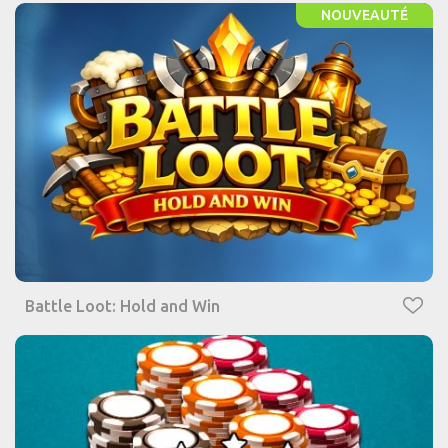
NOUVEAUTÉ
Battle Loot: Hold and Win