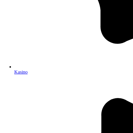
Kasino