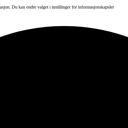
asjon. Du kan endre valget i
instillinger for informasjonskapsler