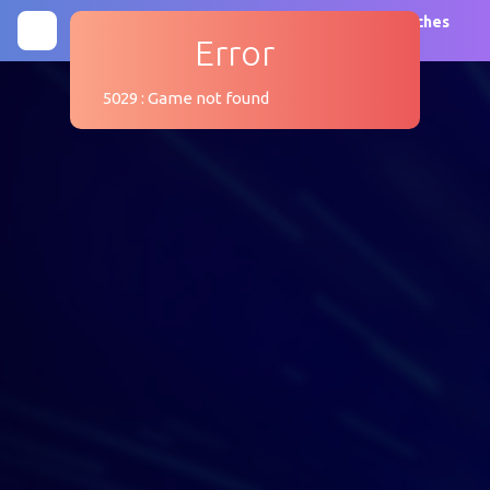
3 Runaway Riches
Error
Iron Dog
5029 :
Game not found