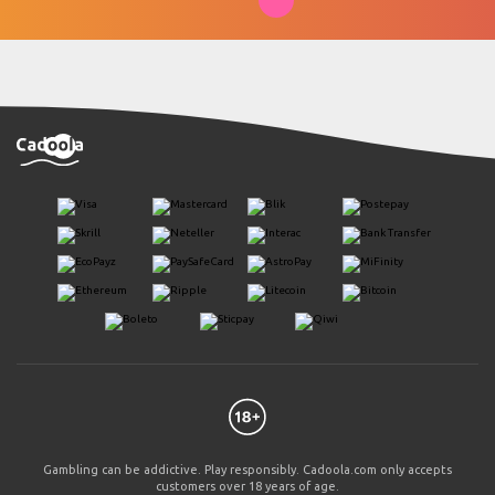
Gambling can be addictive. Play responsibly. Cadoola.com only accepts
customers over 18 years of age.