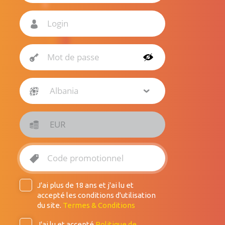
J'ai plus de 18 ans et j'ai lu et
accepté les conditions d'utilisation
du site.
Termes & Conditions
J'ai lu et accepté
Politique de