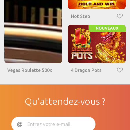
Hot Step
NOUVEAUX
Vegas Roulette 500x
4 Dragon Pots
Qu'attendez-vous ?