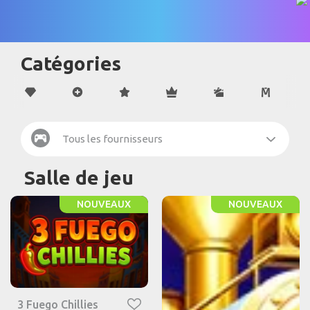
Catégories
Tous les fournisseurs
Salle de jeu
NOUVEAUX
NOUVEAUX
3 Fuego Chillies