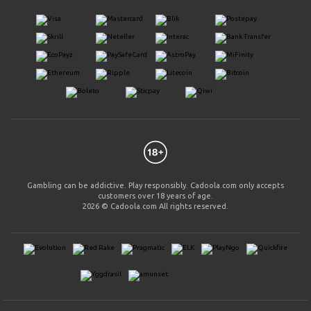
Gambling can be addictive. Play responsibly. Cadoola.com only accepts
customers over 18 years of age.
2026 © Cadoola.com All rights reserved.