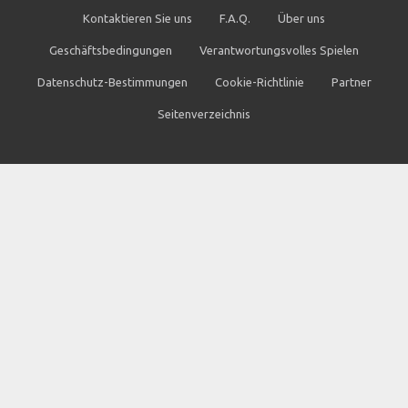
Kontaktieren Sie uns
F.A.Q.
Über uns
Geschäftsbedingungen
Verantwortungsvolles Spielen
Datenschutz-Bestimmungen
Cookie-Richtlinie
Partner
Seitenverzeichnis